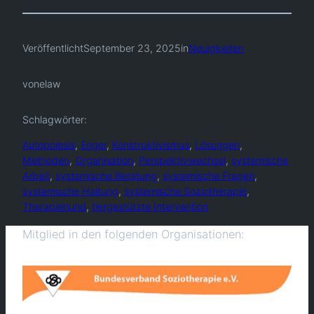
Veröffentlicht
September 23, 2025
in
Neuigkeiten
von
elaw
Schlagwörter:
Autopoiesis
, 
Enger
, 
Konstruktivismus
, 
Lösungen
, 
Methoden
, 
Organisation
, 
Perspektivwechsel
, 
systemische
Arbeit
, 
systemische Beratung
, 
systemische Fragen
, 
systemische Haltung
, 
systemische Soziotherapie
, 
Therapiehund
, 
tiergestützte Intervention
Mitglied in den folgenden Organisationen: