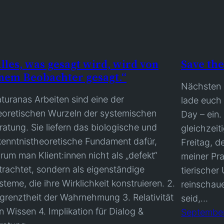
lles, was gesagt wird, wird von
Save the
nem Beobachter gesagt.“
Nächsten F
turanas Arbeiten sind eine der
lade euch 
eoretischen Wurzeln der systemischen
Day – ein.
ratung. Sie liefern das biologische und
gleichzeit
kenntnistheoretische Fundament dafür,
Freitag, d
rum man Klient:innen nicht als „defekt“
meiner Pra
trachtet, sondern als eigenständige
tierischer 
steme, die ihre Wirklichkeit konstruieren. 2.
reinschau
grenztheit der Wahrnehmung 3. Relativität
seid,…
n Wissen 4. Implikation für Dialog &
September