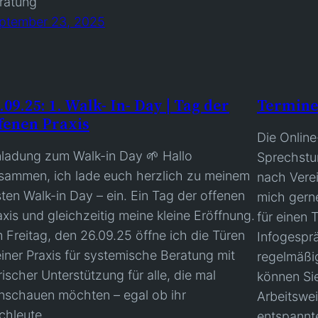
ratung
ptember 23, 2025
.09.25: 1. Walk- In- Day | Tag der
Termine
fenen Praxis
Die Online
nladung zum Walk-in Day 🌱 Hallo
Sprechstu
sammen, ich lade euch herzlich zu meinem
nach Verei
sten Walk-in Day – ein. Ein Tag der offenen
mich gern
axis und gleichzeitig meine kleine Eröffnung.
für einen 
 Freitag, den 26.09.25 öffne ich die Türen
Infogespr
iner Praxis für systemische Beratung mit
regelmäßig
erischer Unterstützung für alle, die mal
können Si
inschauen möchten – egal ob ihr
Arbeitswei
chleute…
entspannt