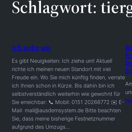
Schlagwort:
tier
Ich ziehe um
Be
Er
Es gibt Neuigkeiten: Ich ziehe um! Aktuell
In
richte ich meinen neuen Standort mit viel
So
Freude ein. Wo Sie mich künftig finden, verrate
Am
ich Ihnen schon in Kürze. Bis dahin bin ich
un
selbstverständlich weiterhin wie gewohnt für
No
Sie erreichbar: 📞 Mobil: 0151 20266772 ✉️ E-
Mail: mail@ausdemsystem.de Bitte beachten
Sie, dass meine bisherige Festnetznummer
aufgrund des Umzugs…