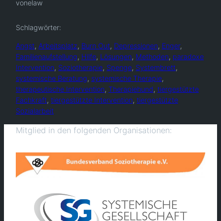
von
elaw
Schlagwörter:
Angst
, 
Arbeitsplatz
, 
Burn Out
, 
Depressionen
, 
Enger
, 
Familienaufstellung
, 
Hilfe
, 
Lösungen
, 
Methoden
, 
paradoxe
Intervention
, 
Soziotherapie
, 
Spenge
, 
Systembrett
, 
systemische Beratung
, 
systemische Therapie
, 
therapeutische Intervention
, 
Therapiehund
, 
tiergestützte
Fachkraft
, 
tiergestützte Intervention
, 
tiergestützte
Sozialarbeit
Mitglied in den folgenden Organisationen: