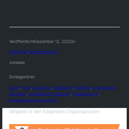
Veröffentlicht
Dezember 12, 2022
in
Über MW
, 
Wissenswertes
von
elaw
Schlagwörter:
Enger
, 
Hilfe
, 
Lösungen
, 
Methoden
, 
Spenge
, 
systemische
Beratung
, 
systemische Therapie
, 
Therapiehund
, 
tiergestützte Intervention
Mitglied in den folgenden Organisationen: