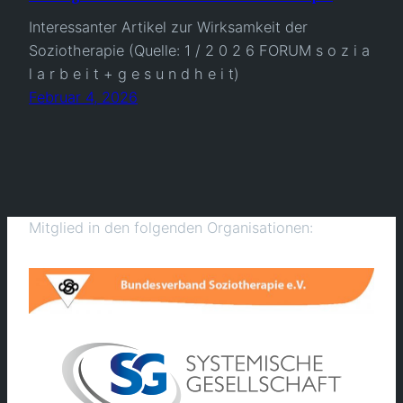
Interessanter Artikel zur Wirksamkeit der
Soziotherapie (Quelle: 1 / 2 0 2 6 FORUM s o z i a
l a r b e i t + g e s u n d h e i t)
Februar 4, 2026
Mitglied in den folgenden Organisationen: