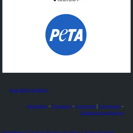
Aus dem System
WhatsApp
–
Facebook
–
Instagram
|
Impressum
–
Datenschutzerklärung
WordPress Cookie Plugin von Real Cookie Banner